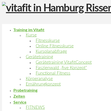
Training im Vitafit
Kurse
Fitnesskurse
Online Fitnesskurse
Kursplanabfrage
Gerätetraining
Gerätetraining VitafitConcept
Faszienwald „five Konzept“
Functional Fitness
Körperanalyse
Ernährungkonzept
Probetraining
Zeiten
Service
FITNEWS