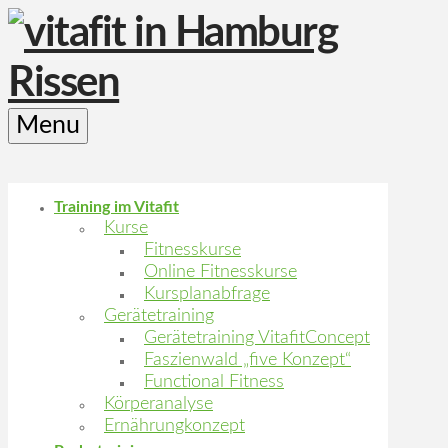
Menu
Training im Vitafit
Kurse
Fitnesskurse
Online Fitnesskurse
Kursplanabfrage
Gerätetraining
Gerätetraining VitafitConcept
Faszienwald „five Konzept“
Functional Fitness
Körperanalyse
Ernährungkonzept