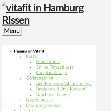
Menu
Training im Vitafit
Kurse
Fitnesskurse
Online Fitnesskurse
Kursplanabfrage
Gerätetraining
Gerätetraining VitafitConcept
Faszienwald „five Konzept“
Functional Fitness
Körperanalyse
Ernährungkonzept