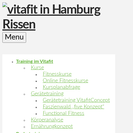
Menu
Training im Vitafit
Kurse
Fitnesskurse
Online Fitnesskurse
Kursplanabfrage
Gerätetraining
Gerätetraining VitafitConcept
Faszienwald „five Konzept“
Functional Fitness
Körperanalyse
Ernährungkonzept