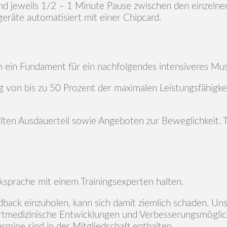
nd jeweils 1/2 – 1 Minute Pause zwischen den einzelnen
geräte automatisiert mit einer Chipcard.
h ein Fundament für ein nachfolgendes intensiveres Mus
g von bis zu 50 Prozent der maximalen Leistungsfähigke
ielten Ausdauerteil sowie Angeboten zur Beweglichkeit.
cksprache mit einem Trainingsexperten halten.
edback einzuholen, kann sich damit ziemlich schaden. U
tmedizinische Entwicklungen und Verbesserungsmöglich
rmine sind in der Mitgliedschaft enthalten.