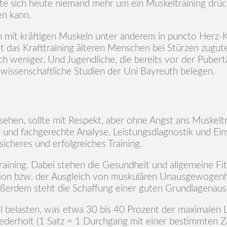
llte sich heute niemand mehr um ein Muskeltraining drü
n kann.
 mit kräftigen Muskeln unter anderem in puncto Herz-K
das Krafttraining älteren Menschen bei Stürzen zugute, 
ch weniger. Und Jugendliche, die bereits vor der Pubert
twissenschaftliche Studien der Uni Bayreuth belegen.
ehen, sollte mit Respekt, aber ohne Angst ans Muskeltr
he und fachgerechte Analyse, Leistungsdiagnostik und Ei
cheres und erfolgreiches Training.
raining. Dabei stehen die Gesundheit und allgemeine Fit
ion bzw. der Ausgleich von muskulären Unausgewogenhe
ußerdem steht die Schaffung einer guten Grundlagenaus
el belasten, was etwa 30 bis 40 Prozent der maximalen L
derholt (1 Satz = 1 Durchgang mit einer bestimmten Z