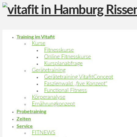
Training im Vitafit
Kurse
Fitnesskurse
Online Fitnesskurse
Kursplanabfrage
Gerätetraining
Gerätetraining VitafitConcept
Faszienwald „five Konzept“
Functional Fitness
Körperanalyse
Ernährungkonzept
Probetraining
Zeiten
Service
FITNEWS