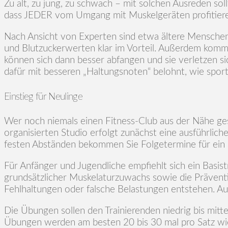
Zu alt, zu jung, zu schwach – mit solchen Ausreden so
dass JEDER vom Umgang mit Muskelgeräten profitiere
Nach Ansicht von Experten sind etwa ältere Menschen
und Blutzuckerwerten klar im Vorteil. Außerdem kommt 
können sich dann besser abfangen und sie verletzen si
dafür mit besseren „Haltungsnoten“ belohnt, wie spor
Einstieg für Neulinge
Wer noch niemals einen Fitness-Club aus der Nähe ges
organisierten Studio erfolgt zunächst eine ausführlic
festen Abständen bekommen Sie Folgetermine für ein si
Für Anfänger und Jugendliche empfiehlt sich ein Basist
grundsätzlicher Muskelaturzuwachs sowie die Prävent
Fehlhaltungen oder falsche Belastungen entstehen. A
Die Übungen sollen den Trainierenden niedrig bis mitt
Übungen werden am besten 20 bis 30 mal pro Satz wie