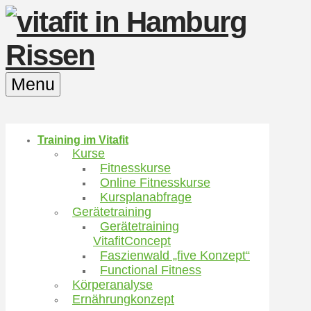
Menu
Training im Vitafit
Kurse
Fitnesskurse
Online Fitnesskurse
Kursplanabfrage
Gerätetraining
Gerätetraining
VitafitConcept
Faszienwald „five Konzept“
Functional Fitness
Körperanalyse
Ernährungkonzept