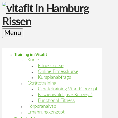
Menu
Training im Vitafit
Kurse
Fitnesskurse
Online Fitnesskurse
Kursplanabfrage
Gerätetraining
Gerätetraining VitafitConcept
Faszienwald „five Konzept“
Functional Fitness
Körperanalyse
Ernährungkonzept